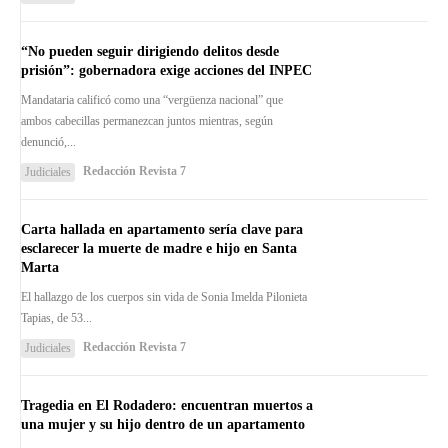
“No pueden seguir dirigiendo delitos desde
prisión”: gobernadora exige acciones del INPEC
Mandataria calificó como una “vergüenza nacional” que
ambos cabecillas permanezcan juntos mientras, según
denunció,...
Redacción Revista 7
Judiciales
Carta hallada en apartamento sería clave para
esclarecer la muerte de madre e hijo en Santa
Marta
El hallazgo de los cuerpos sin vida de Sonia Imelda Pilonieta
Tapias, de 53...
Redacción Revista 7
Judiciales
Tragedia en El Rodadero: encuentran muertos a
una mujer y su hijo dentro de un apartamento